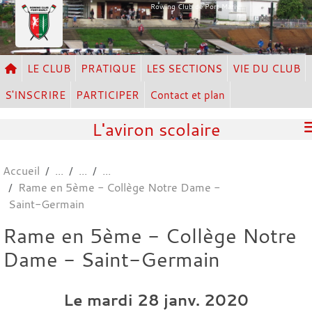
Panneau de gestion des cookies
Rowing Club de Port Marly
LE CLUB
PRATIQUE
LES SECTIONS
VIE DU CLUB
S'INSCRIRE
PARTICIPER
Contact et plan
L'aviron scolaire
Accueil
Rame en 5ème - Collège Notre Dame -
Saint-Germain
Rame en 5ème - Collège Notre
Dame - Saint-Germain
Le
mardi
28
janv.
2020