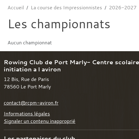
Accueil
La course des Impressionnistes
2026-2027
Les championnats
Aucun championnat
Rowing Club de Port Marly- Centre scolair
initiation a l aviron
12 Bis, Rue de Paris
78560
Le Port Marly
contact@rcpm-aviron.fr
Informations légales
Signaler un contenu inapproprié
Les partenaires du club