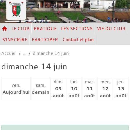
Panneau de gestion des cookies
Rowing Club de Port Marly
LE CLUB
PRATIQUE
LES SECTIONS
VIE DU CLUB
S'INSCRIRE
PARTICIPER
Contact et plan
Accueil
dimanche 14 juin
dimanche 14 juin
dim.
lun.
mar.
mer.
jeu.
ven.
sam.
09
10
11
12
13
Aujourd'hui
demain
août
août
août
août
août