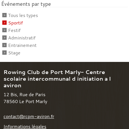
Événements par type
Tous les types
Sportif
Festif
Administratif
Entrainement
Stage
Rowing Club de Port Marly- Centre
scolaire intercommunal d initiation a l
aviron
12 Bis, Rue de Paris
78560
Le Port Marly
contact@rcpm-aviron.fr
Informations légales