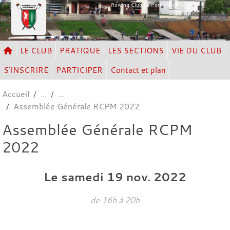
Panneau de gestion des cookies
Rowing Club de Port Marly
LE CLUB
PRATIQUE
LES SECTIONS
VIE DU CLUB
S'INSCRIRE
PARTICIPER
Contact et plan
Accueil
Assemblée Générale RCPM 2022
Assemblée Générale RCPM
2022
Le
samedi
19
nov.
2022
de 16h à 20h