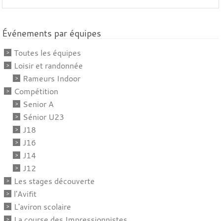
Événements par équipes
Toutes les équipes
Loisir et randonnée
Rameurs Indoor
Compétition
Senior A
Sénior U23
J18
J16
J14
J12
Les stages découverte
l'Avifit
L'aviron scolaire
La course des Impressionnistes