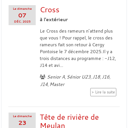
Cross
Le
dimanche
07
à l'extérieur
DÉC.
2025
Le Cross des rameurs n’attend plus
que vous ! Pour rappel, le cross des
rameurs fait son retour à Cergy
Pontoise le 7 décembre 2025.Il y a
trois distances au programme : -J12,
J14 et avi...
Senior A
Sénior U23
J18
J16
J14
Master
Lire la suite
Tête de rivière de
Le
dimanche
23
Meulan