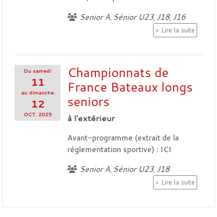
Senior A
Sénior U23
J18
J16
Lire la suite
Championnats de
Du
samedi
11
France Bateaux longs
au
dimanche
seniors
12
OCT.
2025
à l'extérieur
Avant-programme (extrait de la
réglementation sportive) : ICI
Senior A
Sénior U23
J18
Lire la suite