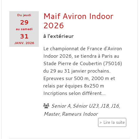
Maif Aviron Indoor
Du
jeudi
29
2026
au
samedi
31
à l'extérieur
JANV.
2026
Le championnat de France d'Aviron
Indoor 2026, se tiendra à Paris au
Stade Pierre de Coubertin (75016)
du 29 au 31 janvier prochains.
Epreuves sur 500 m, 2000 m et
relais par équipes 8x250 m
Incriptions selon différent...
Senior A
Sénior U23
J18
J16
Master
Rameurs Indoor
Lire la suite